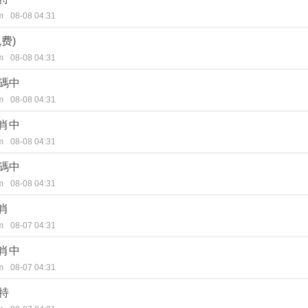
m
08-08 04:31
费)
m
08-08 04:31
八碼中
m
08-08 04:31
三肖中
m
08-08 04:31
五碼中
m
08-08 04:31
一肖
m
08-07 04:31
两肖中
m
08-07 04:31
中特