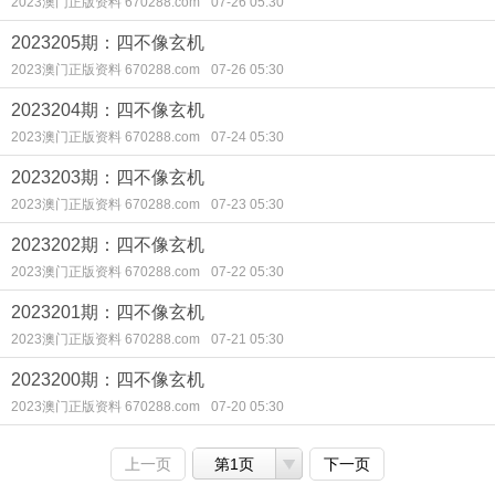
2023澳门正版资料 670288.com
07-26 05:30
2023205期：四不像玄机
2023澳门正版资料 670288.com
07-26 05:30
2023204期：四不像玄机
2023澳门正版资料 670288.com
07-24 05:30
2023203期：四不像玄机
2023澳门正版资料 670288.com
07-23 05:30
2023202期：四不像玄机
2023澳门正版资料 670288.com
07-22 05:30
2023201期：四不像玄机
2023澳门正版资料 670288.com
07-21 05:30
2023200期：四不像玄机
2023澳门正版资料 670288.com
07-20 05:30
上一页
第1页
下一页