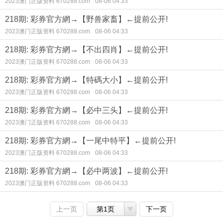
2023澳门正版资料 670288.com
08-06 04:33
218期: 彩券官方網→【野兽家畜】←提前公开!
2023澳门正版资料 670288.com
08-06 04:33
218期: 彩券官方網→【不出四肖】←提前公开!
2023澳门正版资料 670288.com
08-06 04:33
218期: 彩券官方網→【特碼大小】←提前公开!
2023澳门正版资料 670288.com
08-06 04:33
218期: 彩券官方網→【必中三头】←提前公开!
2023澳门正版资料 670288.com
08-06 04:33
218期: 彩券官方網→【一尾中特平】←提前公开!
2023澳门正版资料 670288.com
08-06 04:33
218期: 彩券官方網→【必中两波】←提前公开!
2023澳门正版资料 670288.com
08-06 04:33
上一页
第1页
下一页